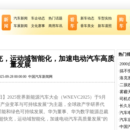
汽车新闻
车企动态
热门话题
新车动态
车型实拍
车展新闻
文化赛事
商用车讯
香车美女
新车谍照
热门
充，运动域智能化，加速电动汽车高质
量发展
20
·
搞不
·
-09-28 00:00:00
中国汽车新闻网
洛克
·
二孩
·
雾霾
·
日】2025世界新能源汽车大会（WNEVC2025）于9月
司机
·
以“产业变革与可持续发展”为主题，全球政产学研界代
长久
·
可能和绿色可持续发展。华为董事、华为数字能源总裁
汽车
·
超快充，运动域智能化，加速电动汽车高质量发展”的
汽车
·
中国
·