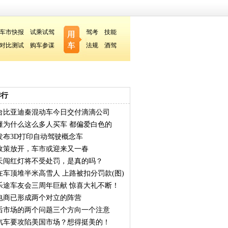
车市快报
试乘试驾
驾考
技能
对比测试
购车参谋
法规
酒驾
排行
00台比亚迪秦混动车今日交付滴滴公司
懂为什么这么多人买车 都偏爱白色的
发布3D打印自动驾驶概念车
政策放开，车市或迎来又一春
天闯红灯将不受处罚，是真的吗？
在车顶堆半米高雪人 上路被扣分罚款(图)
乐途车友会三周年巨献 惊喜大礼不断！
电商已形成两个对立的阵营
后市场的两个问题三个方向一个注意
汽车要攻陷美国市场？想得挺美的！