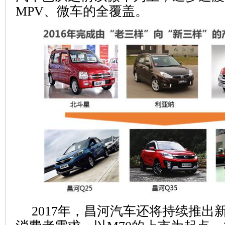
MPV
、微车的全覆盖。
2017
年，昌河汽车还将持续推出