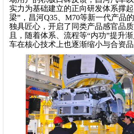
实力为基础建立的正向研发体系撑起
梁”，昌河
Q35
、
M70
等新一代产品
独具匠心，开启了同类产品感官品质
且，随着体系、流程等“内功”提升
车在核心技术上也逐渐缩小与合资品