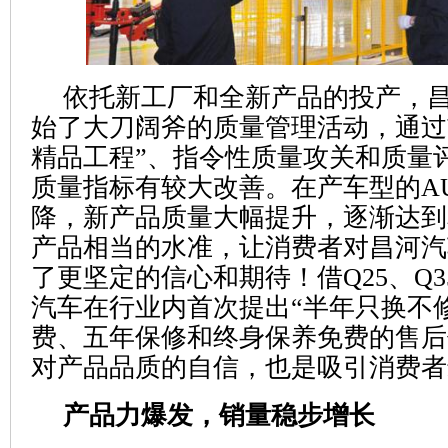
依托新工厂和全新产品的投产，
始了大刀阔斧的质量管理活动，通过
精品工程”、指令性质量攻关和质量
质量指标有较大改善。在产车型的
A
降，新产品质量大幅提升，逐渐达到
产品相当的水准，让消费者对昌河汽
了更坚定的信心和期待！借
Q25
、
Q3
汽车在行业内首次提出“半年只换不
费、五年保修和终身保养免费的售后
对产品品质的自信，也是吸引消费者
产品力爆发，销量稳步增长