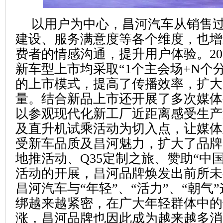
以用户为中心，昌河汽车从销售
建设、服务满意度等各个维度，也增
费者的情感沟通，提升用户体验。
20
新车型上市均采取“
1
个主会场
+N
个
的上市模式，提高了传播效率，扩大
量。结合新品上市还开展了多次媒体
以参观现代化新工厂近距离感受生产
及直升机试乘活动为切入点，让媒体
受新车品质及昌河魅力，扩大了品牌
地推活动、
Q35
定制之旅、赞助“中
活动的开展，昌河品牌焕发出前所未
昌河汽车与“年轻”、“活力”、“朝气
绑越来越紧密，在广大年轻群体中的
涨，昌河品牌也因此成为越来越多消