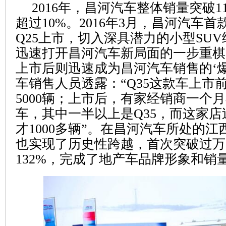
2016
年，昌河汽车整体销量突破
1
超过
10%
。
2016
年
3
月，昌河汽车首
Q25
上市，切入深具潜力的小型
SUV
迅速打开昌河汽车新局面的一步重棋
上市后则迅速成为昌河汽车销售的‘
车销售人员透露：“
Q35
这款车上市
5000
辆；上市后，有家经销商一个月
车，其中一半以上是
Q35
，而这家店
才
1000
多辆”。在昌河汽车所处的江
也实现了历史性跨越，首次突破过万
132%
，完成了地产车品牌形象和销