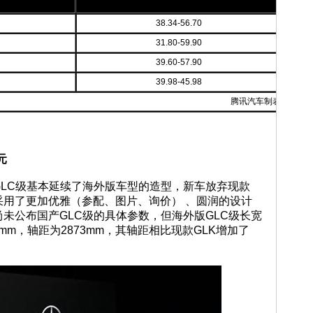
厂家指导价
（万元）
38.34-56.70
31.80-59.90
39.60-57.90
39.98-45.98
腾讯汽车制表
元
GLC级基本延续了海外版车型的造型，新车放弃现款
采用了更加优雅（参配、图片、询价） 、圆润的设计
未公布国产GLC级的具体参数，但海外版GLC级长宽
685mm，轴距为2873mm，其轴距相比现款GLK增加了