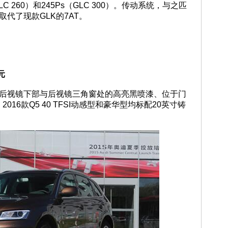
（GLC 260）和245Ps（GLC 300）。传动系统，与之匹
代了现款GLK的7AT。
元
增外后视镜下部与后视镜三角窗处的高亮黑喷漆、位于门
16款Q5 40 TFSI动感型和豪华型均标配20英寸铸