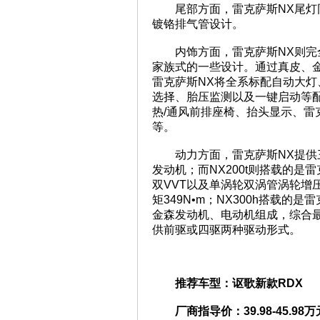
尾部方面，雷克萨斯NX尾
镀铬排气管设计。
内饰方面，雷克萨斯NX则
家族式的一些设计。通过真皮、
雷克萨斯NX将全系标配自动大灯
选择、胎压监测以及一键启动等
热/通风前排座椅、抬头显示、雷克
等。
动力方面，雷克萨斯NX提供三
发动机；而NX200t则搭载的是
双VVT以及单涡轮双涡管涡轮增压
矩349N•m；NX300h搭载的
金森发动机、电动机组成，综合最大
供前驱或四驱两种驱动形式。
推荐车型：讴歌新款RDX
厂商指导价：39.98-45.98万