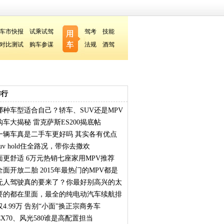
车市快报
试乘试驾
驾考
技能
对比测试
购车参谋
法规
酒驾
排行
哪种车型适合自己？轿车、SUV还是MPV
车大揭秘 雷克萨斯ES200揭底帖
一辆车真是二手车更好吗 其实各有优点
uv hold住全路况，带你去撒欢
面更舒适 6万元热销七座家用MPV推荐
面开放二胎 2015年最热门的MPV都是
无人驾驶真的要来了？你最好别高兴的太
要的都在里面，最全的纯电动汽车续航排
4.99万 告别“小面”换正宗商务车
X70、风光580谁是高配置担当