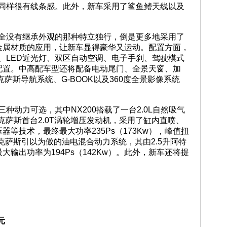
灯同样很有线条感。此外，新车采用了鲨鱼鳍天线以及
完全没有继承外观的那种特立独行，倒是更多地采用了
金属材质的应用，让新车显得豪华又运动。配置方面，
、LED近光灯、双区自动空调、电子手刹、驾驶模式
配置。中高配车型还将配备电动尾门、全景天窗、加
萨斯导航系统、G-BOOK以及360度全景影像系统
种动力可选，其中NX200搭载了一台2.0L自然吸气
雷克萨斯首台2.0T涡轮增压发动机，采用了缸内直喷、
器等技术，最终最大功率235Ps（173Kw），峰值扭
是雷克萨斯引以为傲的油电混合动力系统，其由2.5升阿特
输出功率为194Ps（142Kw）。此外，新车还将提
元