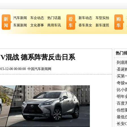
汽车新闻
车企动态
热门话题
新车动态
车型实拍
车展新闻
文化赛事
商用车讯
香车美女
新车谍照
热门
UV混战 德系阵营反击日系
到底
·
-12-06 00:00:00
中国汽车新闻网
圣诞购
·
买第
·
奇骏s
·
比小
·
明年全
·
谁？
百度
·
早！
你想
·
行！
最低仅
·
长安C
·