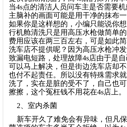
当4s点的清洁人员问车主是否需要
主脑补的画面可能是用干净的抹布一
如果你是这样想的，小编只能说你想
行机舱清洗只是用高压水枪做简单的
费用应该在两三百左右，可是如此简
洗车店不提供呢？因为高压水枪冲发
致漏电短路，处理故障4s店由于是
可以马上解决，但是街边洗车店却不
也付不起责任。所以没有特殊需求就
洗了，实在是脏的受不了，自己也可
擦擦，这个冤枉钱不用花在4s店上。
2、室内杀菌
新车开久了难免会有异味，但凡