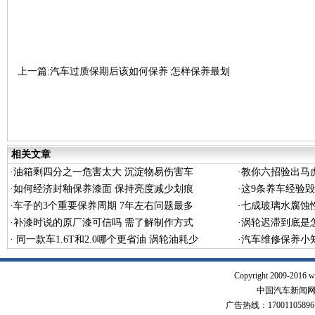
上一篇:汽车过质保期后该如何保养 怎样保养最划
算
下一篇:功夫在路外,上高速前做好车辆保养检查
相关文章
·
油箱剩四分之一危害太大 沉淀物易伤害车
·
教你六招验出马
·
如何经济封釉保养漆面 保持亮度减少划痕
·
这9条养车经验
·
车子的3个重要保养周期 7年左右问题最多
·
七成玻璃水腐蚀性
·
补漆时说的原厂漆可信吗 需了解制作方式
·
涡轮迟滞到底是
·
同一款车1.6T和2.0哪个更省油 涡轮油耗少
·
汽车维修保养小
Copyright 2009-2016 w
中国汽车新闻网 版
广告热线：17001105896 17