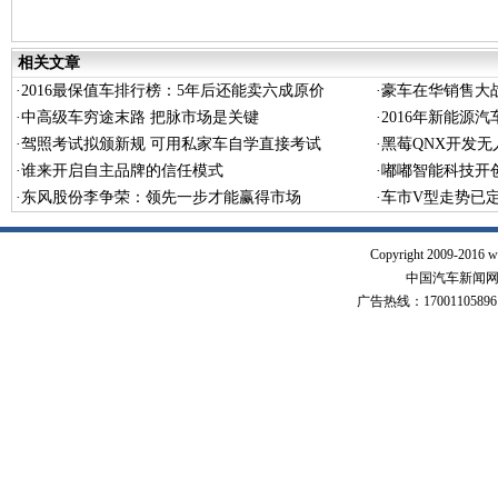
相关文章
·
2016最保值车排行榜：5年后还能卖六成原价
·
豪车在华销售大
·
中高级车穷途末路 把脉市场是关键
·
2016年新能源
·
驾照考试拟颁新规 可用私家车自学直接考试
·
黑莓QNX开发无
·
谁来开启自主品牌的信任模式
·
嘟嘟智能科技开创
·
东风股份李争荣：领先一步才能赢得市场
代
·
车市V型走势已定
Copyright 2009-2016 w
中国汽车新闻网 版
广告热线：17001105896 17