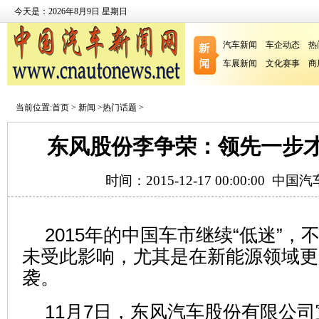
今天是：2026年8月9日 星期日
汽车新闻
车企动态
热
车展新闻
文化赛事
商
当前位置:
首页
>
新闻
>
热门话题
>
东风股份李争荣：领先一步
时间：2015-12-17 00:00:00
中国汽
2015年的中国车市继续“低迷”
未受此影响，尤其是在新能源领域更
袭。
11月7日，东风汽车股份有限公