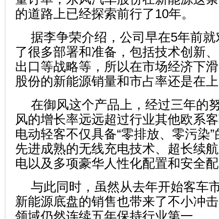
的道路上已经探索前行了10年。
据李争荣介绍，公司早在5年前就
了很多部署和准备，包括技术创新、
出口等战略等，所以在市场经济下滑
股份的新能源销量和市占率还是在上
在御风这个产品上，经过三年的
风的增长率远远超过行业其他欧系客
电动轻客不仅具备“零排放、零污染
先进成熟的无线充电技术、超长续航
电以及多项豪华人性化配置和安全配
与此同时，虽然从去年开始客车
新能源底盘的销售也带来了不小冲击
领域仍然连续五年保持行业第一。