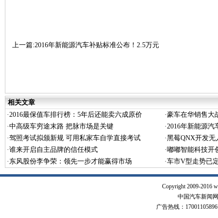
上一篇:2016年新能源汽车补贴标准公布！2.5万元
起
下一篇:中高级车穷途末路 把脉市场是关键
相关文章
·
2016最保值车排行榜：5年后还能卖六成原价
·
豪车在华销售大
·
中高级车穷途末路 把脉市场是关键
·
2016年新能源
·
驾照考试拟颁新规 可用私家车自学直接考试
·
黑莓QNX开发无
·
谁来开启自主品牌的信任模式
·
嘟嘟智能科技开创
·
东风股份李争荣：领先一步才能赢得市场
代
·
车市V型走势已定
Copyright 2009-2016 w
中国汽车新闻网 版
广告热线：17001105896 17