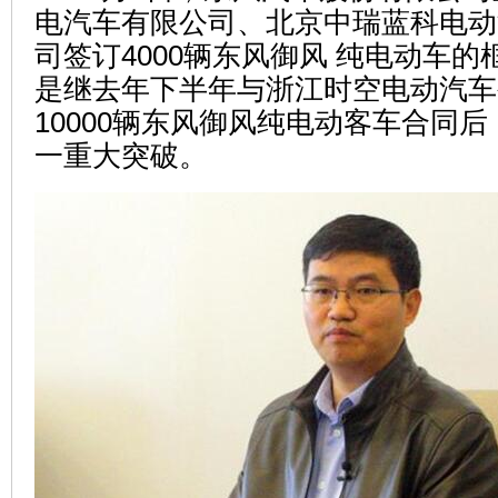
电汽车有限公司、北京中瑞蓝科电动
司签订4000辆东风御风 纯电动车
是继去年下半年与浙江时空电动汽车公
10000辆东风御风纯电动客车合同
一重大突破。