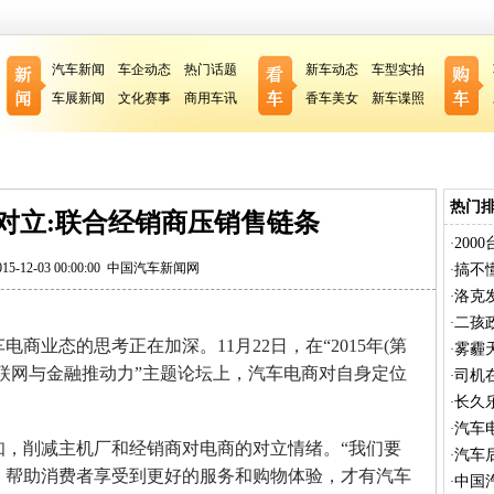
汽车新闻
车企动态
热门话题
新车动态
车型实拍
车展新闻
文化赛事
商用车讯
香车美女
新车谍照
热门
对立:联合经销商压销售链条
20
·
-12-03 00:00:00
中国汽车新闻网
搞不
·
洛克
·
二孩
·
商业态的思考正在加深。11月22日，在“2015年(第
雾霾
·
联网与金融推动力”主题论坛上，汽车电商对自身定位
司机
·
长久
·
汽车
·
削减主机厂和经销商对电商的对立情绪。“我们要
汽车
·
，帮助消费者享受到更好的服务和购物体验，才有汽车
中国
·