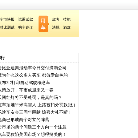
车市快报
试乘试驾
驾考
技能
对比测试
购车参谋
法规
酒驾
排行
00台比亚迪秦混动车今日交付滴滴公司
懂为什么这么多人买车 都偏爱白色的
发布3D打印自动驾驶概念车
政策放开，车市或迎来又一春
天闯红灯将不受处罚，是真的吗？
在车顶堆半米高雪人 上路被扣分罚款(图)
乐途车友会三周年巨献 惊喜大礼不断！
电商已形成两个对立的阵营
后市场的两个问题三个方向一个注意
汽车要攻陷美国市场？想得挺美的！