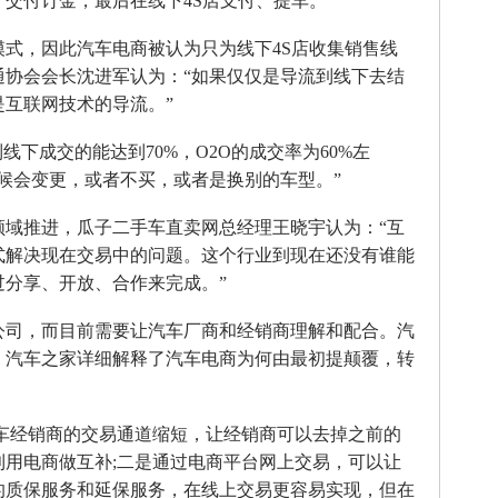
、交付订金，最后在线下4S店支付、提车。
，因此汽车电商被认为只为线下4S店收集销售线
通协会会长沈进军认为：“如果仅仅是导流到线下去结
互联网技术的导流。”
下成交的能达到70%，O2O的成交率为60%左
时候会变更，或者不买，或者是换别的车型。”
推进，瓜子二手车直卖网总经理王晓宇认为：“互
式解决现在交易中的问题。这个行业到现在还没有谁能
过分享、开放、合作来完成。”
司，而目前需要让汽车厂商和经销商理解和配合。汽
，汽车之家详细解释了汽车电商为何由最初提颠覆，转
经销商的交易通道缩短，让经销商可以去掉之前的
利用电商做互补;二是通过电商平台网上交易，可以让
的质保服务和延保服务，在线上交易更容易实现，但在