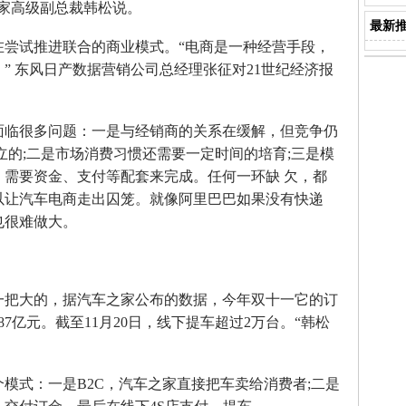
家高级副总裁韩松说。
最新
试推进联合的商业模式。“电商是一种经营手段，
” 东风日产数据营销公司总经理张征对21世纪经济报
临很多问题：一是与经销商的关系在缓解，但竞争仍
立的;二是市场消费习惯还需要一定时间的培育;三是模
，需要资金、支付等配套来完成。任何一环缺 欠，都
以让汽车电商走出囚笼。就像阿里巴巴如果没有快递
也很难做大。
把大的，据汽车之家公布的数据，今年双十一它的订
87亿元。截至11月20日，线下提车超过2万台。“韩松
式：一是B2C，汽车之家直接把车卖给消费者;二是